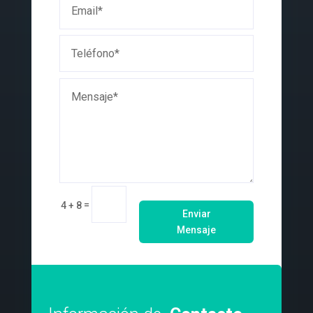
=
4 + 8
Enviar
Mensaje