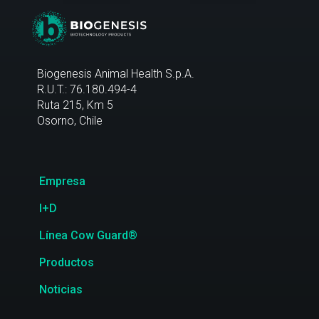
Biogenesis Animal Health S.p.A.
R.U.T.: 76.180.494-4
Ruta 215, Km 5
Osorno, Chile
Empresa
I+D
Línea Cow Guard®
Productos
Noticias