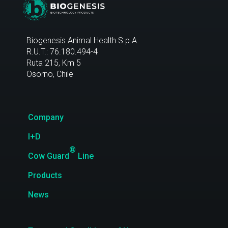
Biogenesis Animal Health S.p.A.
R.U.T.: 76.180.494-4
Ruta 215, Km 5
Osorno, Chile
Company
I+D
®
Cow Guard
Line
Products
News