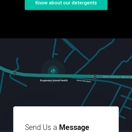
Know about our detergents
Send Us a
Message