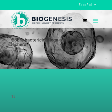
Español
Codelco Lab promoverá aplicaciones
Cobre bactericida llega a la industria
lechera
15