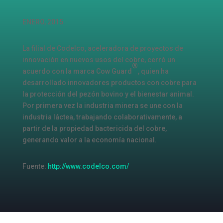
ENERO, 2015
La filial de Codelco, aceleradora de proyectos de
innovación en nuevos usos del cobre, cerró un
®
acuerdo con la marca Cow Guard
, quien ha
desarrollado innovadores productos con cobre para
la protección del pezón bovino y el bienestar animal.
Por primera vez la industria minera se une con la
industria láctea, trabajando colaborativamente, a
partir de la propiedad bactericida del cobre,
generando valor a la economía nacional.
Fuente:
http://www.codelco.com/